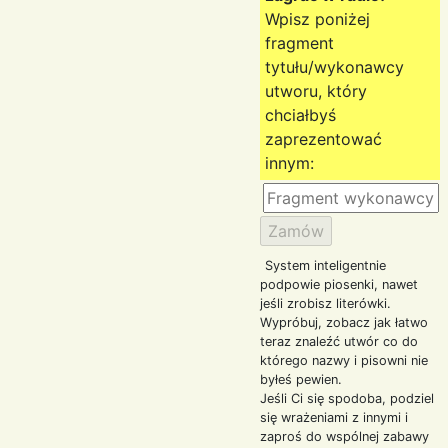
Wpisz poniżej
fragment
tytułu/wykonawcy
utworu, który
chciałbyś
zaprezentować
innym:
System inteligentnie
podpowie piosenki, nawet
jeśli zrobisz literówki.
Wypróbuj, zobacz jak łatwo
teraz znaleźć utwór co do
którego nazwy i pisowni nie
byłeś pewien.
Jeśli Ci się spodoba, podziel
się wrażeniami z innymi i
zaproś do wspólnej zabawy