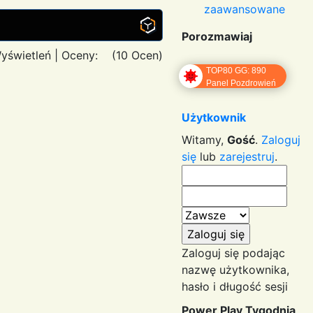
zaawansowane
Porozmawiaj
yświetleń
|
Oceny:
(10 Ocen)
TOP80 GG: 890
Panel Pozdrowień
Użytkownik
Witamy,
Gość
.
Zaloguj
się
lub
zarejestruj
.
Zaloguj się podając
nazwę użytkownika,
hasło i długość sesji
Power Play Tygodnia