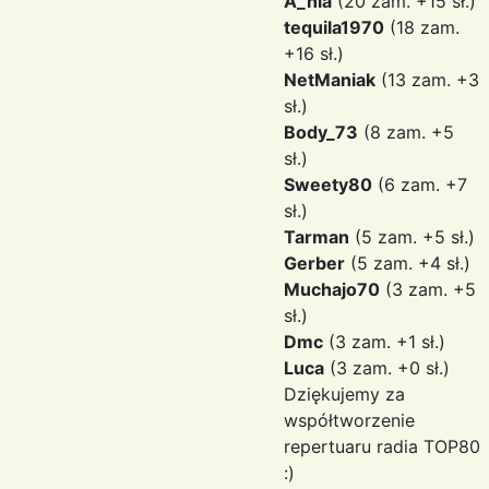
A_nia
(20 zam. +15 sł.)
tequila1970
(18 zam.
+16 sł.)
NetManiak
(13 zam. +3
sł.)
Body_73
(8 zam. +5
sł.)
Sweety80
(6 zam. +7
sł.)
Tarman
(5 zam. +5 sł.)
Gerber
(5 zam. +4 sł.)
Muchajo70
(3 zam. +5
sł.)
Dmc
(3 zam. +1 sł.)
Luca
(3 zam. +0 sł.)
Dziękujemy za
współtworzenie
repertuaru radia TOP80
:)