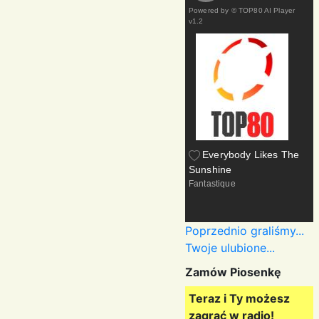
Powered by
© TOP80 AI Player
v1.2
Everybody Likes The
Sunshine
Fantastique
Poprzednio graliśmy...
Twoje ulubione...
Zamów Piosenkę
Teraz i Ty możesz
zagrać w radio!