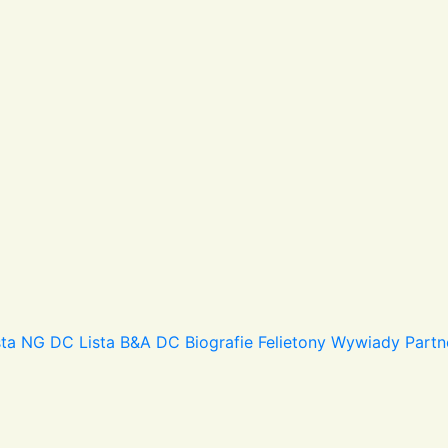
sta NG DC
Lista B&A DC
Biografie
Felietony
Wywiady
Partn