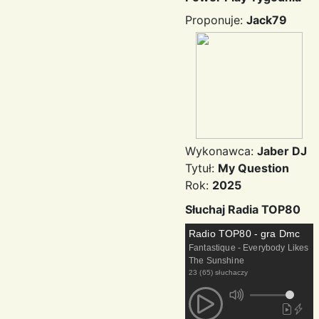
Proponuje:
Jack79
Wykonawca:
Jaber DJ
Tytuł:
My Question
Rok:
2025
Słuchaj Radia TOP80
Radio TOP80 - gra Dmc
Fantastique - Everybody Likes
The Sunshine
23 (65) słuchaczy