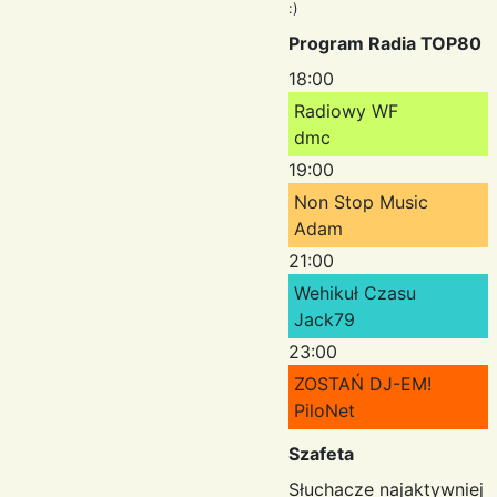
:)
Program Radia TOP80
18:00
Radiowy WF
dmc
19:00
Non Stop Music
Adam
21:00
Wehikuł Czasu
Jack79
23:00
ZOSTAŃ DJ-EM!
PiloNet
Szafeta
Słuchacze najaktywniej