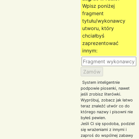
Wpisz poniżej
fragment
tytułu/wykonawcy
utworu, który
chciałbyś
zaprezentować
innym:
System inteligentnie
podpowie piosenki, nawet
jeśli zrobisz literówki.
Wypróbuj, zobacz jak łatwo
teraz znaleźć utwór co do
którego nazwy i pisowni nie
byłeś pewien.
Jeśli Ci się spodoba, podziel
się wrażeniami z innymi i
zaproś do wspólnej zabawy