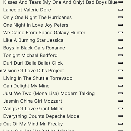
Kisses And Tears (My One And Only)
Bad Boys Blue
Lancelot
Valerie Dore
Only One Night
The Hurricanes
One Night In Love
Joy Peters
We Came From Space
Galaxy Hunter
Like A Burning Star
Jessica
Boys In Black Cars
Roxanne
Tonight
Michael Bedford
Duri Duri (Baila Baila)
Click
ie
Vision Of Love
DJ's Project
Living In The Shuttle
Torrevado
Can Delight
My Mine
Just We Two (Mona Lisa)
Modern Talking
Jasmin China Girl
Mozzart
Wings Of Love
Grant Miller
Everything Counts
Depeche Mode
e
Out Of My Mind
Mr. Freaky