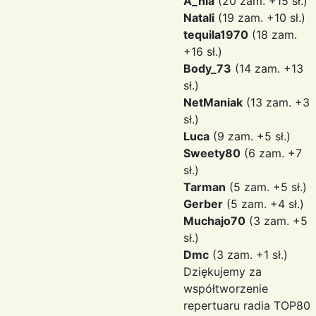
A_nia
(20 zam. +15 sł.)
Natali
(19 zam. +10 sł.)
tequila1970
(18 zam.
+16 sł.)
Body_73
(14 zam. +13
sł.)
NetManiak
(13 zam. +3
sł.)
Luca
(9 zam. +5 sł.)
Sweety80
(6 zam. +7
sł.)
Tarman
(5 zam. +5 sł.)
Gerber
(5 zam. +4 sł.)
Muchajo70
(3 zam. +5
sł.)
Dmc
(3 zam. +1 sł.)
Dziękujemy za
współtworzenie
repertuaru radia TOP80