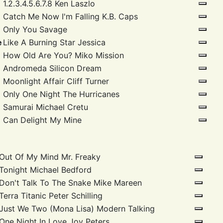
1.2.3.4.5.6.7.8
Ken Laszlo
Catch Me Now I'm Falling
K.B. Caps
Only You
Savage
e
Like A Burning Star
Jessica
How Old Are You?
Miko Mission
Andromeda
Silicon Dream
Moonlight Affair
Cliff Turner
Only One Night
The Hurricanes
Samurai
Michael Cretu
Can Delight
My Mine
Out Of My Mind
Mr. Freaky
Tonight
Michael Bedford
Don't Talk To The Snake
Mike Mareen
Terra Titanic
Peter Schilling
Just We Two (Mona Lisa)
Modern Talking
One Night In Love
Joy Peters