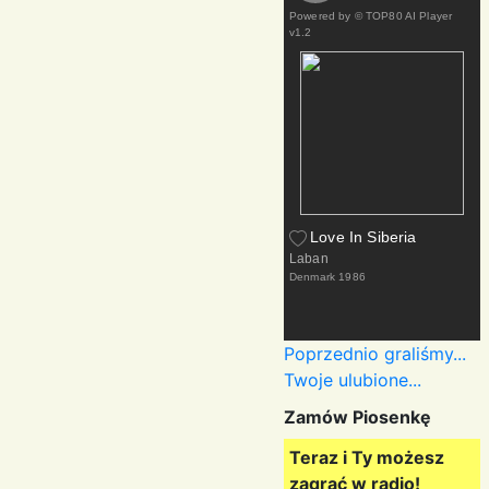
Powered by
© TOP80 AI Player
v1.2
Love In Siberia
Laban
Denmark
1986
Poprzednio graliśmy...
Twoje ulubione...
Zamów Piosenkę
Teraz i Ty możesz
zagrać w radio!