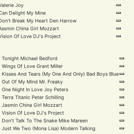
Valerie
Joy
Can Delight
My Mine
Don't Break My Heart
Den Harrow
Jasmin China Girl
Mozzart
Vision Of Love
DJ's Project
Tonight
Michael Bedford
Wings Of Love
Grant Miller
Kisses And Tears (My One And Only)
Bad Boys Blue
Out Of My Mind
Mr. Freaky
One Night In Love
Joy Peters
Terra Titanic
Peter Schilling
Jasmin China Girl
Mozzart
Vision Of Love
DJ's Project
Don't Talk To The Snake
Mike Mareen
Just We Two (Mona Lisa)
Modern Talking