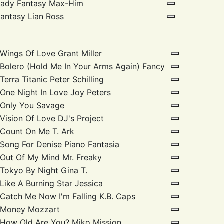
Lady Fantasy
Max-Him
Fantasy
Lian Ross
Wings Of Love
Grant Miller
Bolero (Hold Me In Your Arms Again)
Fancy
Terra Titanic
Peter Schilling
One Night In Love
Joy Peters
Only You
Savage
Vision Of Love
DJ's Project
Count On Me
T. Ark
Song For Denise
Piano Fantasia
Out Of My Mind
Mr. Freaky
Tokyo By Night
Gina T.
Like A Burning Star
Jessica
Catch Me Now I'm Falling
K.B. Caps
Money
Mozzart
How Old Are You?
Miko Mission