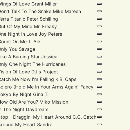
Wings Of Love
Grant Miller
Don't Talk To The Snake
Mike Mareen
erra Titanic
Peter Schilling
Out Of My Mind
Mr. Freaky
One Night In Love
Joy Peters
Count On Me
T. Ark
Only You
Savage
ike A Burning Star
Jessica
Only One Night
The Hurricanes
Vision Of Love
DJ's Project
Catch Me Now I'm Falling
K.B. Caps
Bolero (Hold Me In Your Arms Again)
Fancy
Tokyo By Night
Gina T.
How Old Are You?
Miko Mission
In The Night
Daydream
Stop - Draggin' My Heart Around
C.C. Catch
Around My Heart
Sandra