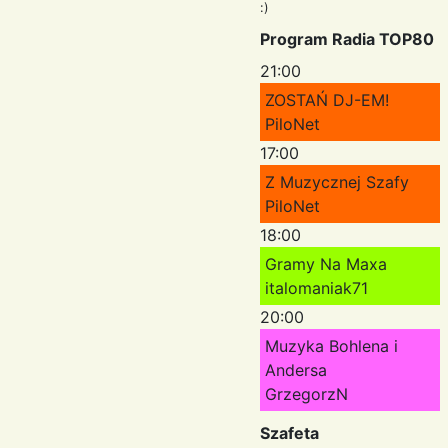
:)
Program Radia TOP80
21:00
ZOSTAŃ DJ-EM!
PiloNet
17:00
Z Muzycznej Szafy
PiloNet
18:00
Gramy Na Maxa
italomaniak71
20:00
Muzyka Bohlena i
Andersa
GrzegorzN
Szafeta