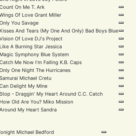
Count On Me
T. Ark
Wings Of Love
Grant Miller
Only You
Savage
Kisses And Tears (My One And Only)
Bad Boys Blue
Vision Of Love
DJ's Project
Like A Burning Star
Jessica
Magic Symphony
Blue System
Catch Me Now I'm Falling
K.B. Caps
Only One Night
The Hurricanes
Samurai
Michael Cretu
Can Delight
My Mine
Stop - Draggin' My Heart Around
C.C. Catch
How Old Are You?
Miko Mission
Around My Heart
Sandra
Tonight
Michael Bedford