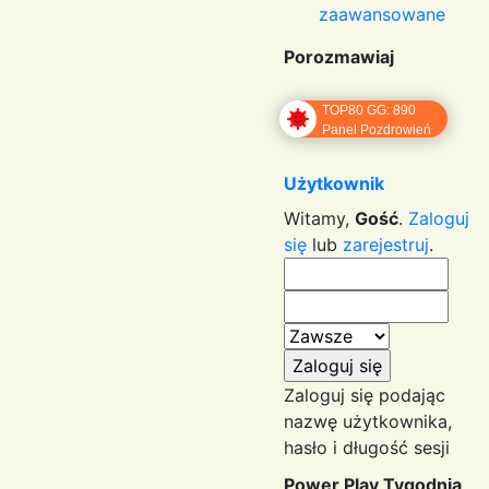
zaawansowane
Porozmawiaj
TOP80 GG: 890
Panel Pozdrowień
Użytkownik
Witamy,
Gość
.
Zaloguj
się
lub
zarejestruj
.
Zaloguj się podając
nazwę użytkownika,
hasło i długość sesji
Power Play Tygodnia