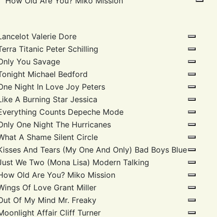
How Old Are You?
Miko Mission
Lancelot
Valerie Dore
Terra Titanic
Peter Schilling
Only You
Savage
Tonight
Michael Bedford
One Night In Love
Joy Peters
Like A Burning Star
Jessica
Everything Counts
Depeche Mode
Only One Night
The Hurricanes
What A Shame
Silent Circle
Kisses And Tears (My One And Only)
Bad Boys Blue
Just We Two (Mona Lisa)
Modern Talking
How Old Are You?
Miko Mission
Wings Of Love
Grant Miller
Out Of My Mind
Mr. Freaky
Moonlight Affair
Cliff Turner