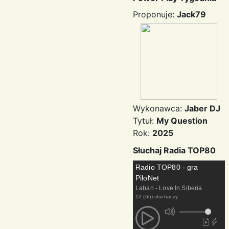
Proponuje:
Jack79
Wykonawca:
Jaber DJ
Tytuł:
My Question
Rok:
2025
Słuchaj Radia TOP80
Radio TOP80 - gra
PiloNet
Laban - Love In Siberia
12 (65) słuchaczy