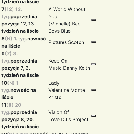
tydzień na liście
7
(12) 13.
A World Without
tyg.
poprzednia
You
pozycja 12, 13.
(Michelle)
Bad
tydzień na liście
Boys Blue
8
(N) 1. tyg.
nowość
Pictures
Scotch
na liście
9
(7) 3.
tyg.
poprzednia
Keep On
pozycja 7, 3.
Music
Danny Keith
tydzień na liście
10
(N) 1.
Lady
tyg.
nowość na
Valentine
Monte
liście
Kristo
11
(8) 20.
tyg.
poprzednia
Vision Of
pozycja 8, 20.
Love
DJ's Project
tydzień na liście