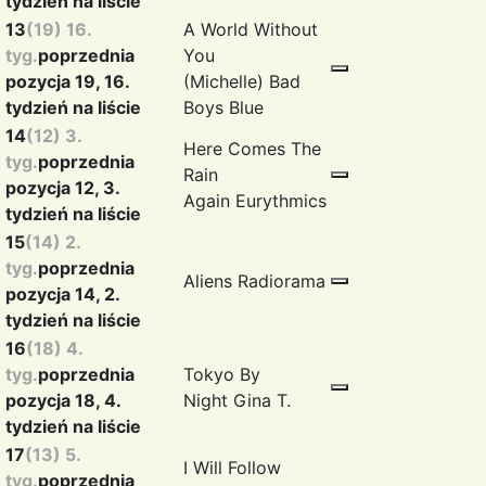
tydzień na liście
13
(19) 16.
A World Without
tyg.
poprzednia
You
pozycja 19, 16.
(Michelle)
Bad
tydzień na liście
Boys Blue
14
(12) 3.
Here Comes The
tyg.
poprzednia
Rain
pozycja 12, 3.
Again
Eurythmics
tydzień na liście
15
(14) 2.
tyg.
poprzednia
Aliens
Radiorama
pozycja 14, 2.
tydzień na liście
16
(18) 4.
tyg.
poprzednia
Tokyo By
pozycja 18, 4.
Night
Gina T.
tydzień na liście
17
(13) 5.
I Will Follow
tyg.
poprzednia