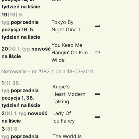
tydzień na liście
19
(16) 5.
tyg.
poprzednia
Tokyo By
pozycja 16, 5.
Night
Gina T.
tydzień na liście
You Keep Me
20
(N) 1. tyg.
nowość
Hangin' On
Kim
na liście
Wilde
Notowanie - nr #182 z dnia 13-03-2011
1
(1) 38.
Angie's
tyg.
poprzednia
Heart
Modern
pozycja 1, 38.
Talking
tydzień na liście
2
(N) 1. tyg.
nowość
Lady Of
na liście
Ice
Fancy
3
(8) 8.
tyg.
poprzednia
The World Is