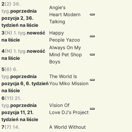
2
(2) 36.
Angie's
tyg.
poprzednia
Heart
Modern
pozycja 2, 36.
Talking
tydzień na liście
3
(N) 1. tyg.
nowość
Happy
na liście
People
Yazoo
Always On My
4
(N) 1. tyg.
nowość
Mind
Pet Shop
na liście
Boys
5
(6) 6.
tyg.
poprzednia
The World Is
pozycja 6, 6. tydzień
You
Miko Mission
na liście
6
(11) 21.
tyg.
poprzednia
Vision Of
pozycja 11, 21.
Love
DJ's Project
tydzień na liście
7
(7) 14.
A World Without