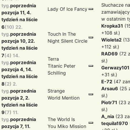
Słuchacze na
tyg.
poprzednia
Lady Of Ice
Fancy
zamawiający
pozycja 11, 4.
w ostatnim t
tydzień na liście
Kropka31
(1
6
(10) 22.
+108 sł.)
tyg.
poprzednia
Touch In The
Wioleta2
(13
pozycja 10, 22.
Night
Silent Circle
+112 sł.)
tydzień na liście
RAD69
(72 
7
(4) 14.
Terra
sł.)
tyg.
poprzednia
Titanic
Peter
Gerwazy101
pozycja 4, 14.
Schilling
+31 sł.)
tydzień na liście
E-72
(47 zam
8
(2) 2.
Arsau6
(25 
tyg.
poprzednia
Strange
sł.)
pozycja 2, 2.
World
Mention
Piotr71
(23 z
tydzień na liście
sł.)
9
(7) 11.
A_nia
(23 zam
tyg.
poprzednia
The World Is
tequila1970
pozycja 7, 11.
You
Miko Mission