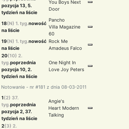
You
Boys Next
pozycja 13, 5.
Door
tydzień na liście
Pancho
18
(N) 1. tyg.
nowość
Villa
Magazine
na liście
60
19
(N) 1. tyg.
nowość
Rock Me
na liście
Amadeus
Falco
20
(10) 2.
tyg.
poprzednia
One Night In
pozycja 10, 2.
Love
Joy Peters
tydzień na liście
Notowanie - nr #181 z dnia 08-03-2011
1
(2) 37.
Angie's
tyg.
poprzednia
Heart
Modern
pozycja 2, 37.
Talking
tydzień na liście
2
(3) 2.