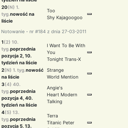
20
(N) 1.
Too
tyg.
nowość na
Shy
Kajagoogoo
liście
Notowanie - nr #184 z dnia 27-03-2011
1
(2) 10.
I Want To Be With
tyg.
poprzednia
You
pozycja 2, 10.
Tonight
Trans-X
tydzień na liście
2
(N) 1. tyg.
nowość
Strange
na liście
World
Mention
3
(4) 40.
Angie's
tyg.
poprzednia
Heart
Modern
pozycja 4, 40.
Talking
tydzień na liście
4
(5) 13.
Terra
tyg.
poprzednia
Titanic
Peter
pozycja 5, 13.