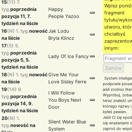
15
(11) 7.
Wpisz poniż
tyg.
poprzednia
Happy
fragment
pozycja 11, 7.
People
Yazoo
tytułu/wyk
tydzień na liście
utworu, któ
16
(N) 1. tyg.
nowość
Jak Lodu
chciałbyś
na liście
Bryla
Klincz
zaprezento
17
(5) 5.
innym:
tyg.
poprzednia
Lady Of Ice
Fancy
pozycja 5, 5.
tydzień na liście
18
(N) 1. tyg.
nowość
Give Me Your
System intelige
na liście
Love
Sisley Ferre
podpowie piosen
19
(14) 9.
jeśli zrobisz lite
I Will Follow
Wypróbuj, zobac
tyg.
poprzednia
You
Boys Next
teraz znaleźć u
pozycja 14, 9.
Door
którego nazwy i
tydzień na liście
byłeś pewien.
20
(N) 1.
Jeśli Ci się spo
Silent Water
Blue
się wrażeniami z
tyg.
nowość na
System
zaproś do wspó