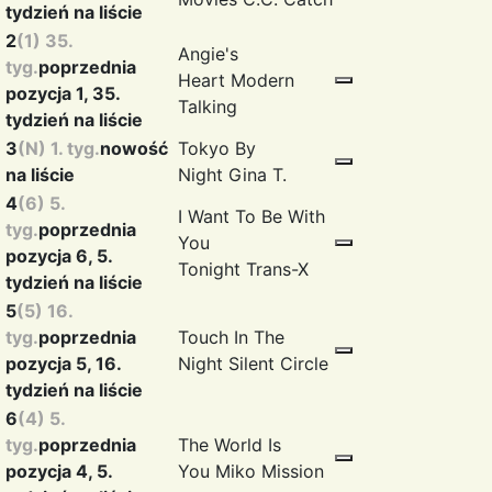
tydzień na liście
2
(1) 35.
Angie's
tyg.
poprzednia
Heart
Modern
pozycja 1, 35.
Talking
tydzień na liście
3
(N) 1. tyg.
nowość
Tokyo By
na liście
Night
Gina T.
4
(6) 5.
I Want To Be With
tyg.
poprzednia
You
pozycja 6, 5.
Tonight
Trans-X
tydzień na liście
5
(5) 16.
tyg.
poprzednia
Touch In The
pozycja 5, 16.
Night
Silent Circle
tydzień na liście
6
(4) 5.
tyg.
poprzednia
The World Is
pozycja 4, 5.
You
Miko Mission