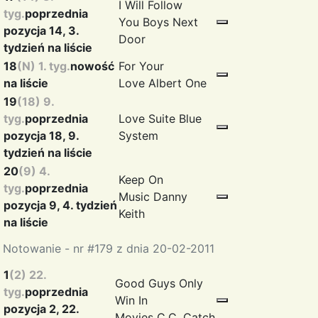
I Will Follow
tyg.
poprzednia
You
Boys Next
pozycja 14, 3.
Door
tydzień na liście
18
(N) 1. tyg.
nowość
For Your
na liście
Love
Albert One
19
(18) 9.
tyg.
poprzednia
Love Suite
Blue
pozycja 18, 9.
System
tydzień na liście
20
(9) 4.
Keep On
tyg.
poprzednia
Music
Danny
pozycja 9, 4. tydzień
Keith
na liście
Notowanie - nr #179 z dnia 20-02-2011
1
(2) 22.
Good Guys Only
tyg.
poprzednia
Win In
pozycja 2, 22.
Movies
C.C. Catch