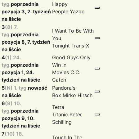
tyg.
poprzednia
Happy
pozycja 3, 2. tydzień
People
Yazoo
na liście
3
(8) 7.
I Want To Be With
tyg.
poprzednia
You
pozycja 8, 7. tydzień
Tonight
Trans-X
na liście
4
(1) 24.
Good Guys Only
tyg.
poprzednia
Win In
pozycja 1, 24.
Movies
C.C.
tydzień na liście
Catch
5
(N) 1. tyg.
nowość
Pandora's
na liście
Box
Mirko Hirsch
6
(9) 10.
Terra
tyg.
poprzednia
Titanic
Peter
pozycja 9, 10.
Schilling
tydzień na liście
7
(10) 18.
Touch In The