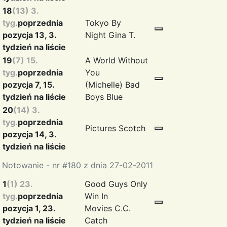
18
(13) 3.
tyg.
poprzednia
Tokyo By
pozycja 13, 3.
Night
Gina T.
tydzień na liście
19
(7) 15.
A World Without
tyg.
poprzednia
You
pozycja 7, 15.
(Michelle)
Bad
tydzień na liście
Boys Blue
20
(14) 3.
tyg.
poprzednia
Pictures
Scotch
pozycja 14, 3.
tydzień na liście
Notowanie - nr #180 z dnia 27-02-2011
1
(1) 23.
Good Guys Only
tyg.
poprzednia
Win In
pozycja 1, 23.
Movies
C.C.
tydzień na liście
Catch