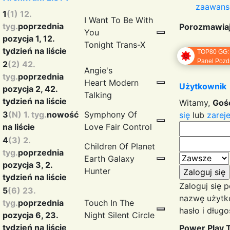
zaawan
1
(1) 12.
I Want To Be With
tyg.
poprzednia
Porozmawia
You
pozycja 1, 12.
Tonight
Trans-X
tydzień na liście
TOP80 GG:
Panel Pozd
2
(2) 42.
Angie's
tyg.
poprzednia
Heart
Modern
Użytkownik
pozycja 2, 42.
Talking
tydzień na liście
Witamy,
Goś
3
(N) 1. tyg.
nowość
Symphony Of
się
lub
zareje
na liście
Love
Fair Control
4
(3) 2.
Children Of Planet
tyg.
poprzednia
Earth
Galaxy
pozycja 3, 2.
Hunter
tydzień na liście
Zaloguj się 
5
(6) 23.
nazwę użytk
tyg.
poprzednia
Touch In The
hasło i długo
pozycja 6, 23.
Night
Silent Circle
tydzień na liście
Power Play 