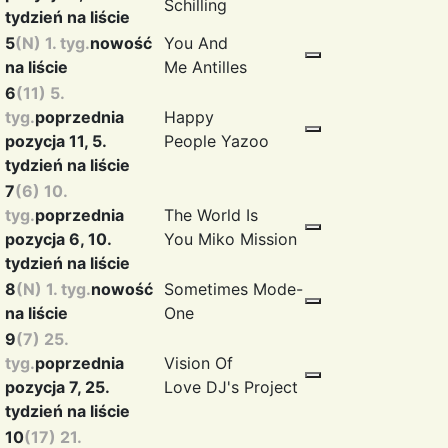
Schilling
tydzień na liście
5
(N) 1. tyg.
nowość
You And
na liście
Me
Antilles
6
(11) 5.
tyg.
poprzednia
Happy
pozycja 11, 5.
People
Yazoo
tydzień na liście
7
(6) 10.
tyg.
poprzednia
The World Is
pozycja 6, 10.
You
Miko Mission
tydzień na liście
8
(N) 1. tyg.
nowość
Sometimes
Mode-
na liście
One
9
(7) 25.
tyg.
poprzednia
Vision Of
pozycja 7, 25.
Love
DJ's Project
tydzień na liście
10
(17) 21.