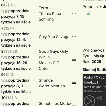
6
(7) 15.
Proponuje:
J
Terra
tyg.
poprzednia
Titanic
Peter
pozycja 7, 15.
Schilling
tydzień na liście
7
(12) 4.
tyg.
poprzednia
Only You
Savage
pozycja 12, 4.
tydzień na liście
Wykonawca
8
(15) 29.
Good Guys Only
Tytuł:
My Qu
tyg.
poprzednia
Win In
Rok:
2025
pozycja 15, 29.
Movies
C.C.
tydzień na liście
Catch
Słuchaj Rad
9
(8) 3.
Radio TOP80 
tyg.
poprzednia
Strange
Kropka31
pozycja 8, 3.
World
Mention
Toto Cutugno - I
tydzień na liście
16 (21) słuchaczy
10
(18) 3.
tyg.
poprzednia
Sometimes
Mode-