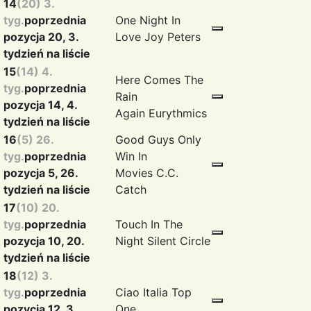
14
(20) 3.
tyg.
poprzednia
One Night In
pozycja 20, 3.
Love
Joy Peters
tydzień na liście
15
(14) 4.
Here Comes The
tyg.
poprzednia
Rain
pozycja 14, 4.
Again
Eurythmics
tydzień na liście
16
(5) 26.
Good Guys Only
tyg.
poprzednia
Win In
pozycja 5, 26.
Movies
C.C.
tydzień na liście
Catch
17
(10) 20.
tyg.
poprzednia
Touch In The
pozycja 10, 20.
Night
Silent Circle
tydzień na liście
18
(12) 3.
tyg.
poprzednia
Ciao Italia
Top
pozycja 12, 3.
One