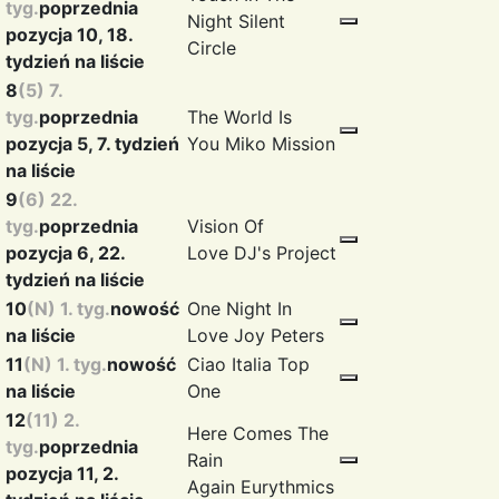
tyg.
poprzednia
Night
Silent
pozycja 10, 18.
Circle
tydzień na liście
8
(5) 7.
tyg.
poprzednia
The World Is
pozycja 5, 7. tydzień
You
Miko Mission
na liście
9
(6) 22.
tyg.
poprzednia
Vision Of
pozycja 6, 22.
Love
DJ's Project
tydzień na liście
10
(N) 1. tyg.
nowość
One Night In
na liście
Love
Joy Peters
11
(N) 1. tyg.
nowość
Ciao Italia
Top
na liście
One
12
(11) 2.
Here Comes The
tyg.
poprzednia
Rain
pozycja 11, 2.
Again
Eurythmics