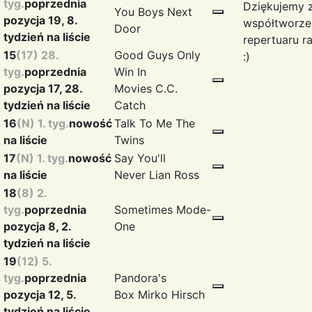
tyg.
poprzednia
Dziękujemy 
You
Boys Next
pozycja 19, 8.
współtworze
Door
tydzień na liście
repertuaru r
15
(17) 28.
Good Guys Only
:)
tyg.
poprzednia
Win In
pozycja 17, 28.
Movies
C.C.
tydzień na liście
Catch
16
(N) 1. tyg.
nowość
Talk To Me
The
na liście
Twins
17
(N) 1. tyg.
nowość
Say You'll
na liście
Never
Lian Ross
18
(8) 2.
tyg.
poprzednia
Sometimes
Mode-
pozycja 8, 2.
One
tydzień na liście
19
(12) 5.
tyg.
poprzednia
Pandora's
pozycja 12, 5.
Box
Mirko Hirsch
tydzień na liście