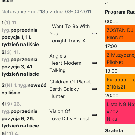
liście
:)
Notowanie - nr #185 z dnia 03-04-2011
Program Ra
00:00
1
(1) 11.
I Want To Be With
tyg.
poprzednia
ZOSTAŃ DJ
You
pozycja 1, 11.
PiloNet
Tonight
Trans-X
tydzień na liście
17:00
2
(3) 41.
Z Muzycznej
Angie's
tyg.
poprzednia
PiloNet
Heart
Modern
pozycja 3, 41.
Talking
18:00
tydzień na liście
Europop - r
Children Of Planet
3
(N) 1. tyg.
nowość
21Kris21
Earth
Galaxy
na liście
20:00
Hunter
4
(9) 26.
Lista NG No
tyg.
poprzednia
Vision Of
#702
pozycja 9, 26.
Love
DJ's Project
Nika
tydzień na liście
Szafeta
5
(11) 4.