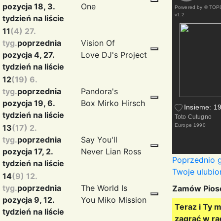
pozycja 18, 3.
One
Powered by
© TOP8
v1.2
tydzień na liście
11
(4) 27.
tyg.
poprzednia
Vision Of
pozycja 4, 27.
Love
DJ's Project
tydzień na liście
12
(19) 6.
tyg.
poprzednia
Pandora's
pozycja 19, 6.
Box
Mirko Hirsch
Insieme: 1
tydzień na liście
Toto Cutugno
Europe
1990
13
(17) 2.
tyg.
poprzednia
Say You'll
pozycja 17, 2.
Never
Lian Ross
Poprzednio gr
tydzień na liście
Twoje ulubion
14
(9) 12.
tyg.
poprzednia
The World Is
Zamów Pios
pozycja 9, 12.
You
Miko Mission
Teraz i Ty 
tydzień na liście
zagrać w ra