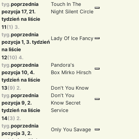
tyg.
poprzednia
Touch In The
pozycja 17, 21.
Night
Silent Circle
tydzień na liście
11
(1) 3.
tyg.
poprzednia
Lady Of Ice
Fancy
pozycja 1, 3. tydzień
na liście
12
(10) 4.
tyg.
poprzednia
Pandora's
pozycja 10, 4.
Box
Mirko Hirsch
tydzień na liście
13
(9) 2.
Don't You Know
tyg.
poprzednia
Don't You
pozycja 9, 2.
Know
Secret
tydzień na liście
Service
14
(3) 2.
tyg.
poprzednia
Only You
Savage
pozycja 3, 2.