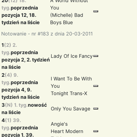
20
(12) 18.
A World Without
tyg.
poprzednia
You
pozycja 12, 18.
(Michelle)
Bad
tydzień na liście
Boys Blue
Notowanie - nr #183 z dnia 20-03-2011
1
(2) 2.
tyg.
poprzednia
Lady Of Ice
Fancy
pozycja 2, 2. tydzień
na liście
2
(4) 9.
I Want To Be With
tyg.
poprzednia
You
pozycja 4, 9.
Tonight
Trans-X
tydzień na liście
3
(N) 1. tyg.
nowość
Only You
Savage
na liście
4
(1) 39.
Angie's
tyg.
poprzednia
Heart
Modern
pozycja 1, 39.