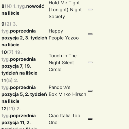
Hold Me Tight
8
(N) 1. tyg.
nowość
(Tonight)
Night
na liście
Society
9
(2) 3.
tyg.
poprzednia
Happy
pozycja 2, 3. tydzień
People
Yazoo
na liście
10
(7) 19.
Touch In The
tyg.
poprzednia
Night
Silent
pozycja 7, 19.
Circle
tydzień na liście
11
(5) 2.
tyg.
poprzednia
Pandora's
pozycja 5, 2. tydzień
Box
Mirko Hirsch
na liście
12
(11) 2.
tyg.
poprzednia
Ciao Italia
Top
pozycja 11, 2.
One