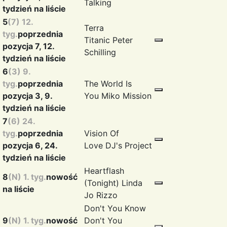
Talking
tydzień na liście
5
(7) 12.
Terra
tyg.
poprzednia
Titanic
Peter
pozycja 7, 12.
Schilling
tydzień na liście
6
(3) 9.
tyg.
poprzednia
The World Is
pozycja 3, 9.
You
Miko Mission
tydzień na liście
7
(6) 24.
tyg.
poprzednia
Vision Of
pozycja 6, 24.
Love
DJ's Project
tydzień na liście
Heartflash
8
(N) 1. tyg.
nowość
(Tonight)
Linda
na liście
Jo Rizzo
Don't You Know
9
(N) 1. tyg.
nowość
Don't You