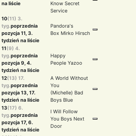
na liście
Know
Secret
Service
10
(11) 3.
tyg.
poprzednia
Pandora's
pozycja 11, 3.
Box
Mirko Hirsch
tydzień na liście
11
(9) 4.
tyg.
poprzednia
Happy
pozycja 9, 4.
People
Yazoo
tydzień na liście
12
(13) 17.
A World Without
tyg.
poprzednia
You
pozycja 13, 17.
(Michelle)
Bad
tydzień na liście
Boys Blue
13
(17) 6.
I Will Follow
tyg.
poprzednia
You
Boys Next
pozycja 17, 6.
Door
tydzień na liście