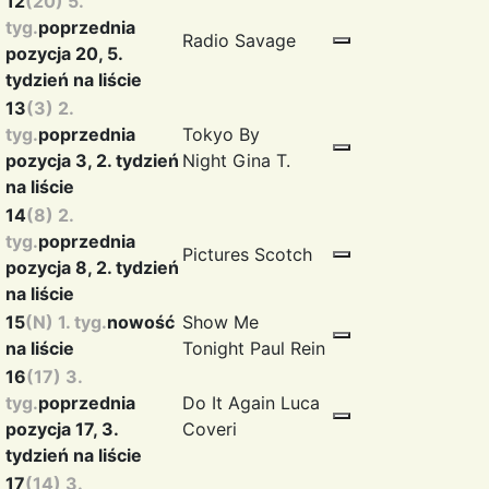
12
(20) 5.
tyg.
poprzednia
Radio
Savage
pozycja 20, 5.
tydzień na liście
13
(3) 2.
tyg.
poprzednia
Tokyo By
pozycja 3, 2. tydzień
Night
Gina T.
na liście
14
(8) 2.
tyg.
poprzednia
Pictures
Scotch
pozycja 8, 2. tydzień
na liście
15
(N) 1. tyg.
nowość
Show Me
na liście
Tonight
Paul Rein
16
(17) 3.
tyg.
poprzednia
Do It Again
Luca
pozycja 17, 3.
Coveri
tydzień na liście
17
(14) 3.