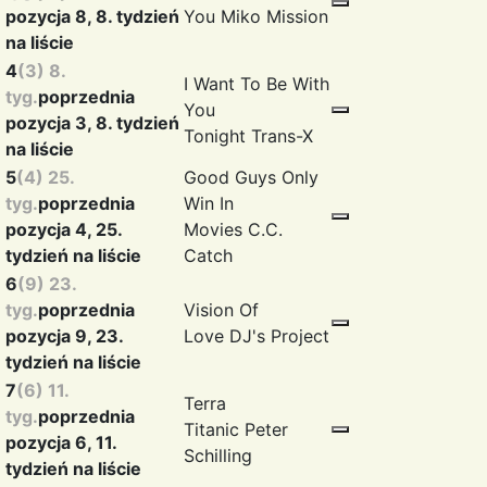
pozycja 8, 8. tydzień
You
Miko Mission
na liście
4
(3) 8.
I Want To Be With
tyg.
poprzednia
You
pozycja 3, 8. tydzień
Tonight
Trans-X
na liście
5
(4) 25.
Good Guys Only
tyg.
poprzednia
Win In
pozycja 4, 25.
Movies
C.C.
tydzień na liście
Catch
6
(9) 23.
tyg.
poprzednia
Vision Of
pozycja 9, 23.
Love
DJ's Project
tydzień na liście
7
(6) 11.
Terra
tyg.
poprzednia
Titanic
Peter
pozycja 6, 11.
Schilling
tydzień na liście