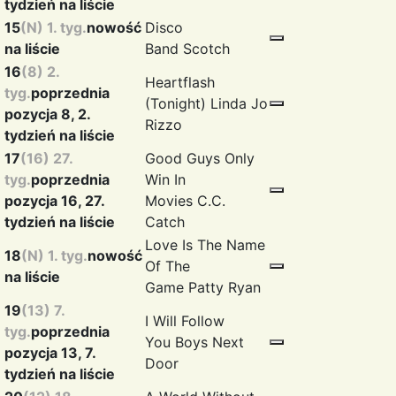
tydzień na liście
15
(N) 1. tyg.
nowość
Disco
na liście
Band
Scotch
16
(8) 2.
Heartflash
tyg.
poprzednia
(Tonight)
Linda Jo
pozycja 8, 2.
Rizzo
tydzień na liście
17
(16) 27.
Good Guys Only
tyg.
poprzednia
Win In
pozycja 16, 27.
Movies
C.C.
tydzień na liście
Catch
Love Is The Name
18
(N) 1. tyg.
nowość
Of The
na liście
Game
Patty Ryan
19
(13) 7.
I Will Follow
tyg.
poprzednia
You
Boys Next
pozycja 13, 7.
Door
tydzień na liście