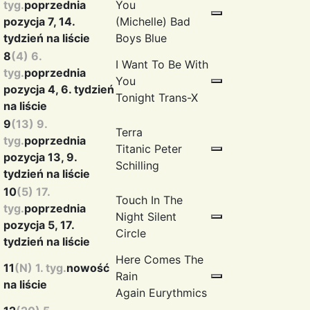
tyg.
poprzednia
You
pozycja 7, 14.
(Michelle)
Bad
tydzień na liście
Boys Blue
8
(4) 6.
I Want To Be With
tyg.
poprzednia
You
pozycja 4, 6. tydzień
Tonight
Trans-X
na liście
9
(13) 9.
Terra
tyg.
poprzednia
Titanic
Peter
pozycja 13, 9.
Schilling
tydzień na liście
10
(5) 17.
Touch In The
tyg.
poprzednia
Night
Silent
pozycja 5, 17.
Circle
tydzień na liście
Here Comes The
11
(N) 1. tyg.
nowość
Rain
na liście
Again
Eurythmics