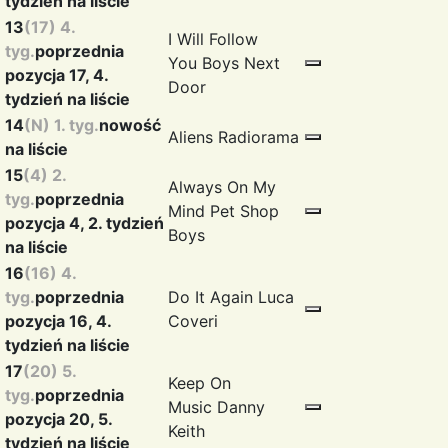
tydzień na liście
13
(17) 4.
I Will Follow
tyg.
poprzednia
You
Boys Next
pozycja 17, 4.
Door
tydzień na liście
14
(N) 1. tyg.
nowość
Aliens
Radiorama
na liście
15
(4) 2.
Always On My
tyg.
poprzednia
Mind
Pet Shop
pozycja 4, 2. tydzień
Boys
na liście
16
(16) 4.
tyg.
poprzednia
Do It Again
Luca
pozycja 16, 4.
Coveri
tydzień na liście
17
(20) 5.
Keep On
tyg.
poprzednia
Music
Danny
pozycja 20, 5.
Keith
tydzień na liście