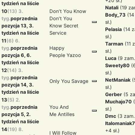
+20 sł.)
tydzień na liście
Natali
(19 zam
10
(13) 3.
Don't You Know
Body_73
(14
tyg.
poprzednia
Don't You
sł.)
pozycja 13, 3.
Know
Secret
Pelasia
(14 z
tydzień na liście
Service
sł.)
11
(6) 6.
Tarman
(11 
tyg.
poprzednia
Happy
sł.)
pozycja 6, 6.
People
Yazoo
Luca
(9 zam. 
tydzień na liście
Sweety80
(6
12
(14) 3.
sł.)
tyg.
poprzednia
NetManiak
(
Only You
Savage
pozycja 14, 3.
sł.)
tydzień na liście
Gerber
(5 za
13
(5) 2.
Muchajo70
(
tyg.
poprzednia
You And
sł.)
pozycja 5, 2.
Me
Antilles
Dmc
(3 zam. 
tydzień na liście
Italomaniak7
14
(19) 8.
+4 sł.)
I Will Follow