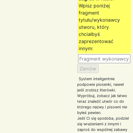
Wpisz poniżej
fragment
tytułu/wykonawcy
utworu, który
chciałbyś
zaprezentować
innym:
System inteligentnie
podpowie piosenki, nawet
jeśli zrobisz literówki.
Wypróbuj, zobacz jak łatwo
teraz znaleźć utwór co do
którego nazwy i pisowni nie
byłeś pewien.
Jeśli Ci się spodoba, podziel
się wrażeniami z innymi i
zaproś do wspólnej zabawy