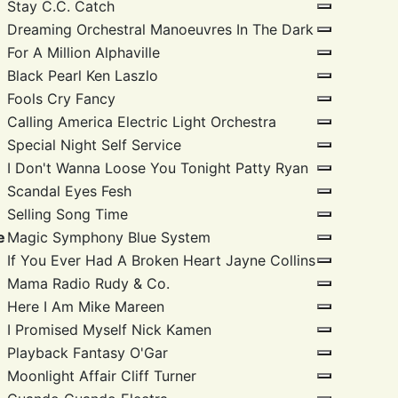
Stay
C.C. Catch
Dreaming
Orchestral Manoeuvres In The Dark
For A Million
Alphaville
Black Pearl
Ken Laszlo
Fools Cry
Fancy
Calling America
Electric Light Orchestra
Special Night
Self Service
I Don't Wanna Loose You Tonight
Patty Ryan
Scandal Eyes
Fesh
Selling Song
Time
e
Magic Symphony
Blue System
If You Ever Had A Broken Heart
Jayne Collins
Mama Radio
Rudy & Co.
Here I Am
Mike Mareen
I Promised Myself
Nick Kamen
Playback Fantasy
O'Gar
Moonlight Affair
Cliff Turner