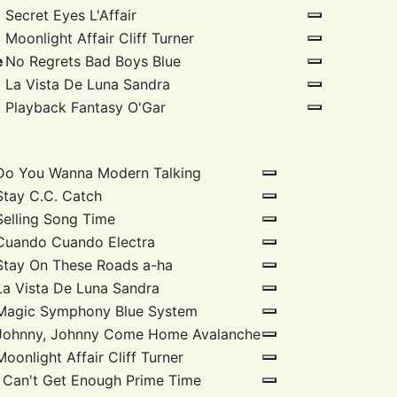
Secret Eyes
L'Affair
Moonlight Affair
Cliff Turner
e
No Regrets
Bad Boys Blue
La Vista De Luna
Sandra
Playback Fantasy
O'Gar
Do You Wanna
Modern Talking
Stay
C.C. Catch
Selling Song
Time
Cuando Cuando
Electra
Stay On These Roads
a-ha
La Vista De Luna
Sandra
Magic Symphony
Blue System
Johnny, Johnny Come Home
Avalanche
Moonlight Affair
Cliff Turner
I Can't Get Enough
Prime Time