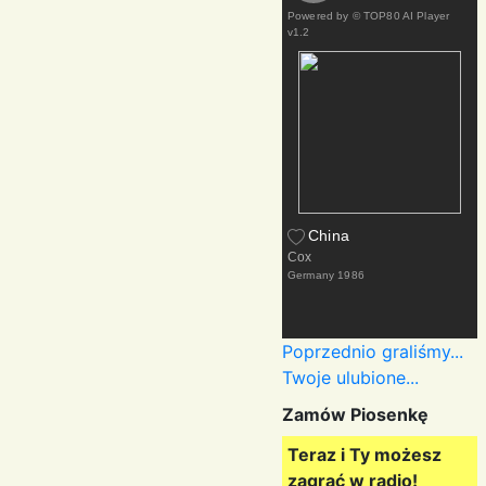
Powered by
© TOP80 AI Player
v1.2
China
Cox
Germany
1986
Poprzednio graliśmy...
Twoje ulubione...
Zamów Piosenkę
Teraz i Ty możesz
zagrać w radio!