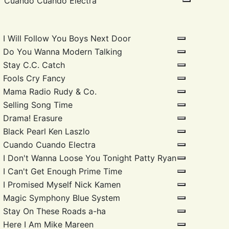
Cuando Cuando
Electra
I Will Follow You
Boys Next Door
Do You Wanna
Modern Talking
Stay
C.C. Catch
Fools Cry
Fancy
Mama Radio
Rudy & Co.
Selling Song
Time
Drama!
Erasure
Black Pearl
Ken Laszlo
Cuando Cuando
Electra
I Don't Wanna Loose You Tonight
Patty Ryan
I Can't Get Enough
Prime Time
I Promised Myself
Nick Kamen
Magic Symphony
Blue System
Stay On These Roads
a-ha
Here I Am
Mike Mareen