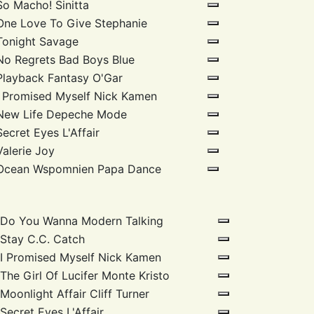
So Macho!
Sinitta
One Love To Give
Stephanie
Tonight
Savage
No Regrets
Bad Boys Blue
Playback Fantasy
O'Gar
I Promised Myself
Nick Kamen
New Life
Depeche Mode
Secret Eyes
L'Affair
Valerie
Joy
Ocean Wspomnien
Papa Dance
Do You Wanna
Modern Talking
Stay
C.C. Catch
I Promised Myself
Nick Kamen
The Girl Of Lucifer
Monte Kristo
Moonlight Affair
Cliff Turner
Secret Eyes
L'Affair