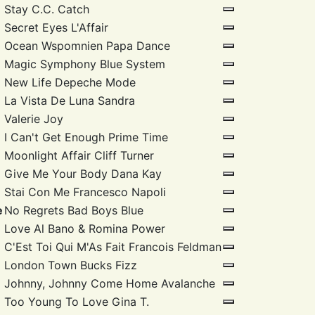
Stay
C.C. Catch
Secret Eyes
L'Affair
Ocean Wspomnien
Papa Dance
Magic Symphony
Blue System
New Life
Depeche Mode
La Vista De Luna
Sandra
Valerie
Joy
I Can't Get Enough
Prime Time
Moonlight Affair
Cliff Turner
Give Me Your Body
Dana Kay
Stai Con Me
Francesco Napoli
e
No Regrets
Bad Boys Blue
Love
Al Bano & Romina Power
C'Est Toi Qui M'As Fait
Francois Feldman
London Town
Bucks Fizz
Johnny, Johnny Come Home
Avalanche
Too Young To Love
Gina T.