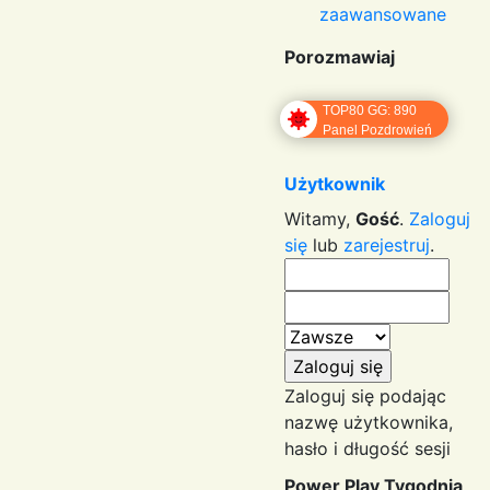
zaawansowane
Porozmawiaj
TOP80 GG: 890
Panel Pozdrowień
Użytkownik
Witamy,
Gość
.
Zaloguj
się
lub
zarejestruj
.
Zaloguj się podając
nazwę użytkownika,
hasło i długość sesji
Power Play Tygodnia