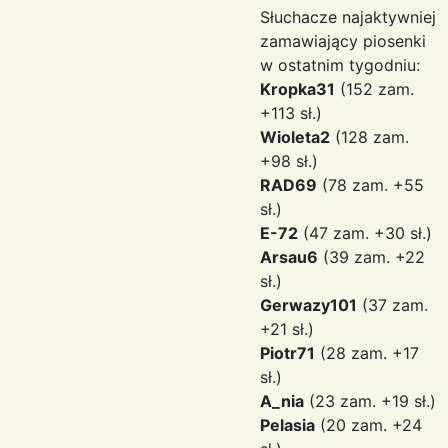
Słuchacze najaktywniej
zamawiający piosenki
w ostatnim tygodniu:
Kropka31
(152 zam.
+113 sł.)
Wioleta2
(128 zam.
+98 sł.)
RAD69
(78 zam. +55
sł.)
E-72
(47 zam. +30 sł.)
Arsau6
(39 zam. +22
sł.)
Gerwazy101
(37 zam.
+21 sł.)
Piotr71
(28 zam. +17
sł.)
A_nia
(23 zam. +19 sł.)
Pelasia
(20 zam. +24