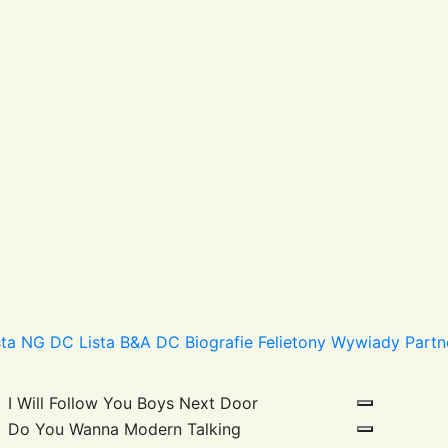
sta NG DC
Lista B&A DC
Biografie
Felietony
Wywiady
Partn
I Will Follow You
Boys Next Door
Do You Wanna
Modern Talking