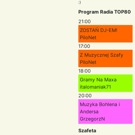
:)
Program Radia TOP80
21:00
ZOSTAŃ DJ-EM!
PiloNet
17:00
Z Muzycznej Szafy
PiloNet
18:00
Gramy Na Maxa
italomaniak71
20:00
Muzyka Bohlena i
Andersa
GrzegorzN
Szafeta