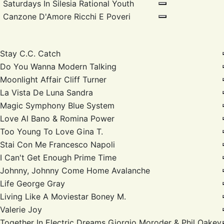
Saturdays In Silesia
Rational Youth
Canzone D'Amore
Ricchi E Poveri
Stay
C.C. Catch
Do You Wanna
Modern Talking
Moonlight Affair
Cliff Turner
La Vista De Luna
Sandra
Magic Symphony
Blue System
Love
Al Bano & Romina Power
Too Young To Love
Gina T.
Stai Con Me
Francesco Napoli
I Can't Get Enough
Prime Time
Johnny, Johnny Come Home
Avalanche
Life
George Gray
Living Like A Moviestar
Boney M.
Valerie
Joy
Together In Electric Dreams
Giorgio Moroder & Phil Oakey