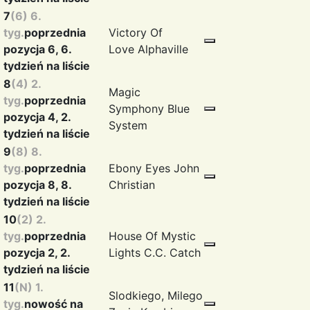
7
(6) 6.
tyg.
poprzednia
Victory Of
pozycja 6, 6.
Love
Alphaville
tydzień na liście
8
(4) 2.
Magic
tyg.
poprzednia
Symphony
Blue
pozycja 4, 2.
System
tydzień na liście
9
(8) 8.
tyg.
poprzednia
Ebony Eyes
John
pozycja 8, 8.
Christian
tydzień na liście
10
(2) 2.
tyg.
poprzednia
House Of Mystic
pozycja 2, 2.
Lights
C.C. Catch
tydzień na liście
11
(N) 1.
Slodkiego, Milego
tyg.
nowość na