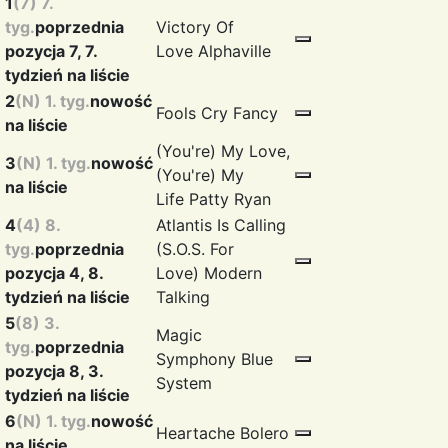
1
(7) 7.
tyg.
poprzednia
Victory Of
pozycja 7, 7.
Love
Alphaville
tydzień na liście
2
(N) 1. tyg.
nowość
Fools Cry
Fancy
na liście
(You're) My Love,
3
(N) 1. tyg.
nowość
(You're) My
na liście
Life
Patty Ryan
4
(4) 8.
Atlantis Is Calling
tyg.
poprzednia
(S.O.S. For
pozycja 4, 8.
Love)
Modern
tydzień na liście
Talking
5
(8) 3.
Magic
tyg.
poprzednia
Symphony
Blue
pozycja 8, 3.
System
tydzień na liście
6
(N) 1. tyg.
nowość
Heartache
Bolero
na liście