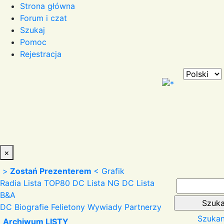
Strona główna
Forum i czat
Szukaj
Pomoc
Rejestracja
×
>
Zostań Prezenterem
<
Grafik
Radia
Lista TOP80 DC
Lista NG DC
Lista
B&A
DC
Biografie
Felietony
Wywiady
Partnerzy
Szukan
Archiwum LISTY