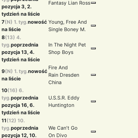
Fantasy
Lian Ross
pozycja 3, 2.
tydzień na liście
7
(N) 1. tyg.
nowość
Young, Free And
na liście
Single
Boney M.
8
(13) 4.
tyg.
poprzednia
In The Night
Pet
pozycja 13, 4.
Shop Boys
tydzień na liście
Fire And
9
(N) 1. tyg.
nowość
Rain
Dresden
na liście
China
10
(16) 6.
tyg.
poprzednia
U.S.S.R.
Eddy
pozycja 16, 6.
Huntington
tydzień na liście
11
(12) 10.
tyg.
poprzednia
We Can't Go
pozycja 12, 10.
On
Divo