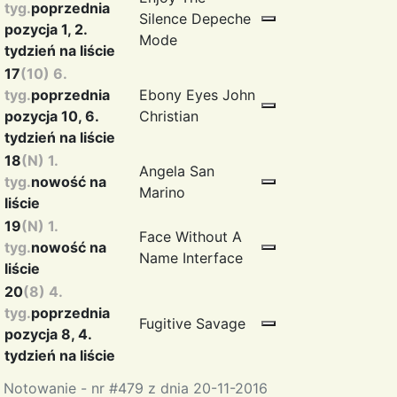
tyg.
poprzednia
Silence
Depeche
pozycja 1, 2.
Mode
tydzień na liście
17
(10) 6.
tyg.
poprzednia
Ebony Eyes
John
pozycja 10, 6.
Christian
tydzień na liście
18
(N) 1.
Angela
San
tyg.
nowość na
Marino
liście
19
(N) 1.
Face Without A
tyg.
nowość na
Name
Interface
liście
20
(8) 4.
tyg.
poprzednia
Fugitive
Savage
pozycja 8, 4.
tydzień na liście
Notowanie - nr #479 z dnia 20-11-2016