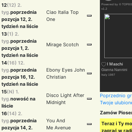
12
(12) 2.
Powered by
© TOP80 
v1.2
tyg.
poprzednia
Ciao Italia
Top
pozycja 12, 2.
One
tydzień na liście
13
(1) 2.
tyg.
poprzednia
Mirage
Scotch
pozycja 1, 2.
tydzień na liście
14
(16) 12.
I Maschi
tyg.
poprzednia
Ebony Eyes
John
Gianna Nannini
Italy
1987
pozycja 16, 12.
Christian
tydzień na liście
15
(N) 1.
Disco Light
After
Poprzednio gra
tyg.
nowość na
Midnight
Twoje ulubione
liście
Zamów Piose
16
(14) 2.
tyg.
poprzednia
You And
Teraz i Ty m
pozycja 14, 2.
Me
Avenue
zagrać w radi