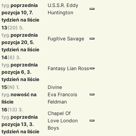
tyg.
poprzednia
U.S.S.R.
Eddy
pozycja 10, 7.
Huntington
tydzień na liście
13
(20) 5.
tyg.
poprzednia
Fugitive
Savage
pozycja 20, 5.
tydzień na liście
14
(6) 3.
tyg.
poprzednia
Fantasy
Lian Ross
pozycja 6, 3.
tydzień na liście
15
(N) 1.
Divine
tyg.
nowość na
Eva
Francois
liście
Feldman
16
(13) 3.
Chapel Of
tyg.
poprzednia
Love
London
pozycja 13, 3.
Boys
tydzień na liście