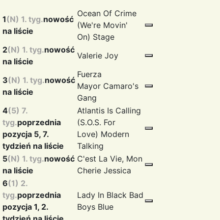
Ocean Of Crime
1
(N) 1. tyg.
nowość
(We're Movin'
na liście
On)
Stage
2
(N) 1. tyg.
nowość
Valerie
Joy
na liście
Fuerza
3
(N) 1. tyg.
nowość
Mayor
Camaro's
na liście
Gang
4
(5) 7.
Atlantis Is Calling
tyg.
poprzednia
(S.O.S. For
pozycja 5, 7.
Love)
Modern
tydzień na liście
Talking
5
(N) 1. tyg.
nowość
C'est La Vie, Mon
na liście
Cherie
Jessica
6
(1) 2.
tyg.
poprzednia
Lady In Black
Bad
pozycja 1, 2.
Boys Blue
tydzień na liście