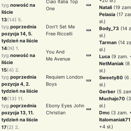
+20 sł.)
Ciao Italia
Top
tyg.
nowość na
Natali
(19 zam.
One
liście
Pelasia
(17 za
13
(14) 5.
sł.)
tyg.
poprzednia
Don't Set Me
Body_73
(14 
pozycja 14, 5.
Free
Riccelli
sł.)
tydzień na liście
Tarman
(14 z
14
(N) 1.
sł.)
You And
tyg.
nowość na
Luca
(9 zam. +
Me
Avenue
liście
NetManiak
(8
15
(4) 2.
sł.)
tyg.
poprzednia
Requiem
London
Sweety80
(6 
pozycja 4, 2.
Boys
sł.)
tydzień na liście
Gerber
(5 zam
16
(13) 11.
Muchajo70
(3
tyg.
poprzednia
Ebony Eyes
John
sł.)
pozycja 13, 11.
Christian
Dmc
(3 zam. +
tydzień na liście
Italomaniak71
+4 sł.)
17
(2) 2.