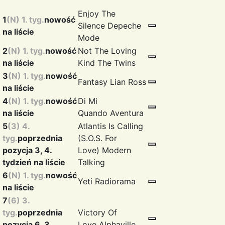
Enjoy The
1
(N) 1. tyg.
nowość
Silence
Depeche
na liście
Mode
2
(N) 1. tyg.
nowość
Not The Loving
na liście
Kind
The Twins
3
(N) 1. tyg.
nowość
Fantasy
Lian Ross
na liście
4
(N) 1. tyg.
nowość
Di Mi
na liście
Quando
Aventura
5
(3) 4.
Atlantis Is Calling
tyg.
poprzednia
(S.O.S. For
pozycja 3, 4.
Love)
Modern
tydzień na liście
Talking
6
(N) 1. tyg.
nowość
Yeti
Radiorama
na liście
7
(6) 3.
tyg.
poprzednia
Victory Of
pozycja 6, 3.
Love
Alphaville