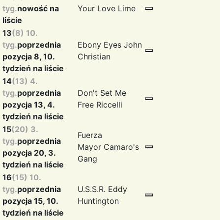
tyg.
nowość na
Your Love
Lime
liście
13
(8) 10.
tyg.
poprzednia
Ebony Eyes
John
pozycja 8, 10.
Christian
tydzień na liście
14
(13) 4.
tyg.
poprzednia
Don't Set Me
pozycja 13, 4.
Free
Riccelli
tydzień na liście
15
(20) 3.
Fuerza
tyg.
poprzednia
Mayor
Camaro's
pozycja 20, 3.
Gang
tydzień na liście
16
(15) 10.
tyg.
poprzednia
U.S.S.R.
Eddy
pozycja 15, 10.
Huntington
tydzień na liście