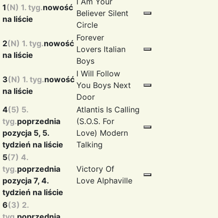
I Am Your
1
(N) 1. tyg.
nowość
Believer
Silent
na liście
Circle
Forever
2
(N) 1. tyg.
nowość
Lovers
Italian
na liście
Boys
I Will Follow
3
(N) 1. tyg.
nowość
You
Boys Next
na liście
Door
4
(5) 5.
Atlantis Is Calling
tyg.
poprzednia
(S.O.S. For
pozycja 5, 5.
Love)
Modern
tydzień na liście
Talking
5
(7) 4.
tyg.
poprzednia
Victory Of
pozycja 7, 4.
Love
Alphaville
tydzień na liście
6
(3) 2.
tyg.
poprzednia