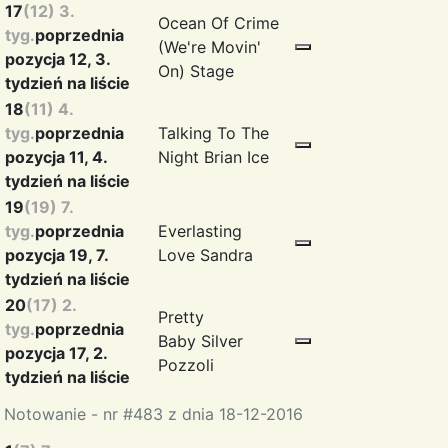
17
(12) 3.
Ocean Of Crime
tyg.
poprzednia
(We're Movin'
pozycja 12, 3.
On)
Stage
tydzień na liście
18
(11) 4.
tyg.
poprzednia
Talking To The
pozycja 11, 4.
Night
Brian Ice
tydzień na liście
19
(19) 7.
tyg.
poprzednia
Everlasting
pozycja 19, 7.
Love
Sandra
tydzień na liście
20
(17) 2.
Pretty
tyg.
poprzednia
Baby
Silver
pozycja 17, 2.
Pozzoli
tydzień na liście
Notowanie - nr #483 z dnia 18-12-2016