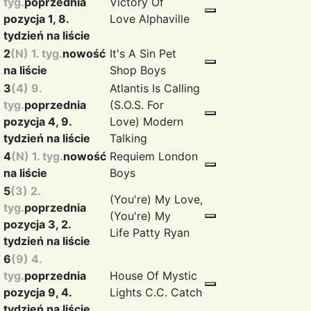
tyg.
poprzednia
Victory Of
pozycja 1, 8.
Love
Alphaville
tydzień na liście
2
(N) 1. tyg.
nowość
It's A Sin
Pet
na liście
Shop Boys
3
(4) 9.
Atlantis Is Calling
tyg.
poprzednia
(S.O.S. For
pozycja 4, 9.
Love)
Modern
tydzień na liście
Talking
4
(N) 1. tyg.
nowość
Requiem
London
na liście
Boys
5
(3) 2.
(You're) My Love,
tyg.
poprzednia
(You're) My
pozycja 3, 2.
Life
Patty Ryan
tydzień na liście
6
(9) 4.
tyg.
poprzednia
House Of Mystic
pozycja 9, 4.
Lights
C.C. Catch
tydzień na liście