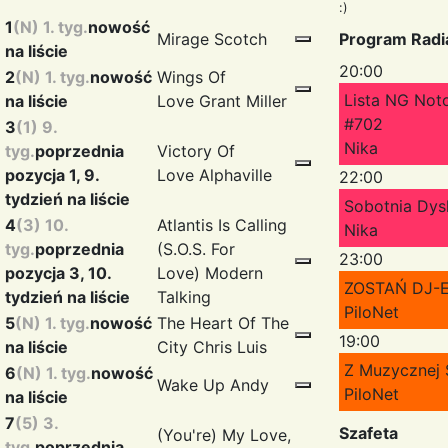
:)
1
(N) 1. tyg.
nowość
Mirage
Scotch
Program Rad
na liście
20:00
2
(N) 1. tyg.
nowość
Wings Of
Lista NG Not
na liście
Love
Grant Miller
#702
3
(1) 9.
Nika
tyg.
poprzednia
Victory Of
pozycja 1, 9.
Love
Alphaville
22:00
tydzień na liście
Sobotnia Dys
4
(3) 10.
Atlantis Is Calling
Nika
tyg.
poprzednia
(S.O.S. For
23:00
pozycja 3, 10.
Love)
Modern
ZOSTAŃ DJ-
tydzień na liście
Talking
PiloNet
5
(N) 1. tyg.
nowość
The Heart Of The
19:00
na liście
City
Chris Luis
Z Muzycznej 
6
(N) 1. tyg.
nowość
Wake Up
Andy
PiloNet
na liście
7
(5) 3.
Szafeta
(You're) My Love,
tyg.
poprzednia