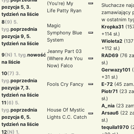
(You're) My
Słuchacze naj
pozycja 5, 3.
Life
Patty Ryan
zamawiający p
tydzień na liście
w ostatnim ty
8
(9) 5.
Magic
Kropka31
(15
tyg.
poprzednia
Symphony
Blue
+114 sł.)
pozycja 9, 5.
System
Wioleta2
(137
tydzień na liście
+112 sł.)
Jeanny Part 03
9
(N) 1. tyg.
nowość
RAD69
(76 z
(Where Are You
na liście
sł.)
Now)
Falco
Gerwazy101
(
10
(7) 3.
+31 sł.)
tyg.
poprzednia
Fools Cry
Fancy
E-72
(45 zam. 
pozycja 7, 3.
Piotr71
(23 za
tydzień na liście
sł.)
11
(6) 5.
A_nia
(23 zam.
tyg.
poprzednia
House Of Mystic
Arsau6
(22 z
pozycja 6, 5.
Lights
C.C. Catch
sł.)
tydzień na liście
tequila1970
(
12
(N) 1.