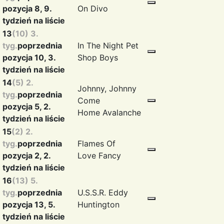
pozycja 8, 9.
On
Divo
tydzień na liście
13
(10) 3.
tyg.
poprzednia
In The Night
Pet
pozycja 10, 3.
Shop Boys
tydzień na liście
14
(5) 2.
Johnny, Johnny
tyg.
poprzednia
Come
pozycja 5, 2.
Home
Avalanche
tydzień na liście
15
(2) 2.
tyg.
poprzednia
Flames Of
pozycja 2, 2.
Love
Fancy
tydzień na liście
16
(13) 5.
tyg.
poprzednia
U.S.S.R.
Eddy
pozycja 13, 5.
Huntington
tydzień na liście