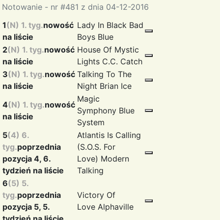
Notowanie - nr #481 z dnia 04-12-2016
1
(N) 1. tyg.
nowość
Lady In Black
Bad
na liście
Boys Blue
2
(N) 1. tyg.
nowość
House Of Mystic
na liście
Lights
C.C. Catch
3
(N) 1. tyg.
nowość
Talking To The
na liście
Night
Brian Ice
Magic
4
(N) 1. tyg.
nowość
Symphony
Blue
na liście
System
5
(4) 6.
Atlantis Is Calling
tyg.
poprzednia
(S.O.S. For
pozycja 4, 6.
Love)
Modern
tydzień na liście
Talking
6
(5) 5.
tyg.
poprzednia
Victory Of
pozycja 5, 5.
Love
Alphaville
tydzień na liście