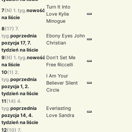
Turn It Into
7
(N) 1. tyg.
nowość
Love
Kylie
na liście
Minogue
8
(17) 7.
tyg.
poprzednia
Ebony Eyes
John
pozycja 17, 7.
Christian
tydzień na liście
9
(N) 1. tyg.
nowość
Don't Set Me
na liście
Free
Riccelli
10
(1) 2.
I Am Your
tyg.
poprzednia
Believer
Silent
pozycja 1, 2.
Circle
tydzień na liście
11
(14) 4.
tyg.
poprzednia
Everlasting
pozycja 14, 4.
Love
Sandra
tydzień na liście
12
(10) 7.