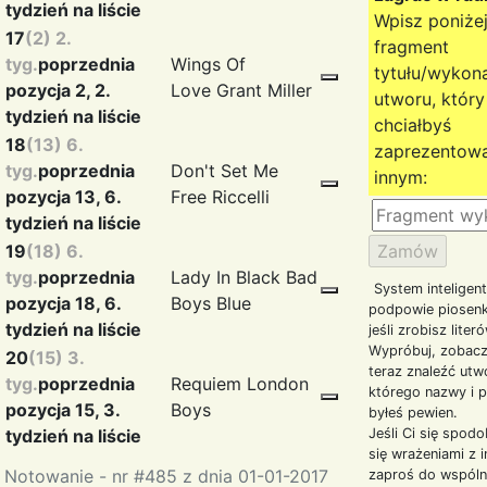
tydzień na liście
Wpisz poniże
17
(2) 2.
fragment
tyg.
poprzednia
Wings Of
tytułu/wyko
pozycja 2, 2.
Love
Grant Miller
utworu, który
tydzień na liście
chciałbyś
18
(13) 6.
zaprezentow
tyg.
poprzednia
Don't Set Me
innym:
pozycja 13, 6.
Free
Riccelli
tydzień na liście
19
(18) 6.
tyg.
poprzednia
Lady In Black
Bad
System inteligent
pozycja 18, 6.
Boys Blue
podpowie piosenk
tydzień na liście
jeśli zrobisz liter
Wypróbuj, zobacz
20
(15) 3.
teraz znaleźć utw
tyg.
poprzednia
Requiem
London
którego nazwy i p
pozycja 15, 3.
Boys
byłeś pewien.
tydzień na liście
Jeśli Ci się spodo
się wrażeniami z i
Notowanie - nr #485 z dnia 01-01-2017
zaproś do wspóln