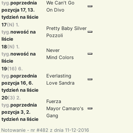
tyg.
poprzednia
We Can't Go
pozycja 17, 13.
On
Divo
tydzień na liście
17
(N) 1.
Pretty Baby
Silver
tyg.
nowość na
Pozzoli
liście
18
(N) 1.
Never
tyg.
nowość na
Mind
Colors
liście
19
(16) 6.
tyg.
poprzednia
Everlasting
pozycja 16, 6.
Love
Sandra
tydzień na liście
20
(3) 2.
Fuerza
tyg.
poprzednia
Mayor
Camaro's
pozycja 3, 2.
Gang
tydzień na liście
Notowanie - nr #482 z dnia 11-12-2016