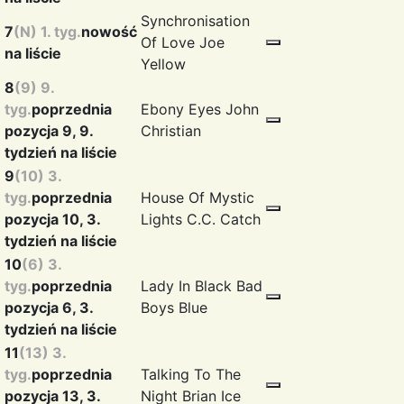
Synchronisation
7
(N) 1. tyg.
nowość
Of Love
Joe
na liście
Yellow
8
(9) 9.
tyg.
poprzednia
Ebony Eyes
John
pozycja 9, 9.
Christian
tydzień na liście
9
(10) 3.
tyg.
poprzednia
House Of Mystic
pozycja 10, 3.
Lights
C.C. Catch
tydzień na liście
10
(6) 3.
tyg.
poprzednia
Lady In Black
Bad
pozycja 6, 3.
Boys Blue
tydzień na liście
11
(13) 3.
tyg.
poprzednia
Talking To The
pozycja 13, 3.
Night
Brian Ice