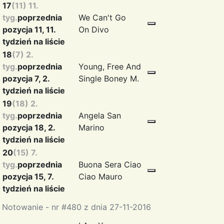
17
(11) 11.
tyg.
poprzednia
We Can't Go
pozycja 11, 11.
On
Divo
tydzień na liście
18
(7) 2.
tyg.
poprzednia
Young, Free And
pozycja 7, 2.
Single
Boney M.
tydzień na liście
19
(18) 2.
tyg.
poprzednia
Angela
San
pozycja 18, 2.
Marino
tydzień na liście
20
(15) 7.
tyg.
poprzednia
Buona Sera Ciao
pozycja 15, 7.
Ciao
Mauro
tydzień na liście
Notowanie - nr #480 z dnia 27-11-2016