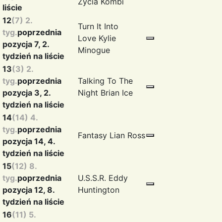
Zycia
Kombi
liście
12
(7) 2.
Turn It Into
tyg.
poprzednia
Love
Kylie
pozycja 7, 2.
Minogue
tydzień na liście
13
(3) 2.
tyg.
poprzednia
Talking To The
pozycja 3, 2.
Night
Brian Ice
tydzień na liście
14
(14) 4.
tyg.
poprzednia
Fantasy
Lian Ross
pozycja 14, 4.
tydzień na liście
15
(12) 8.
tyg.
poprzednia
U.S.S.R.
Eddy
pozycja 12, 8.
Huntington
tydzień na liście
16
(11) 5.