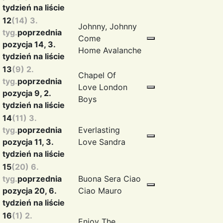
tydzień na liście
12
(14) 3.
Johnny, Johnny
tyg.
poprzednia
Come
pozycja 14, 3.
Home
Avalanche
tydzień na liście
13
(9) 2.
Chapel Of
tyg.
poprzednia
Love
London
pozycja 9, 2.
Boys
tydzień na liście
14
(11) 3.
tyg.
poprzednia
Everlasting
pozycja 11, 3.
Love
Sandra
tydzień na liście
15
(20) 6.
tyg.
poprzednia
Buona Sera Ciao
pozycja 20, 6.
Ciao
Mauro
tydzień na liście
16
(1) 2.
Enjoy The