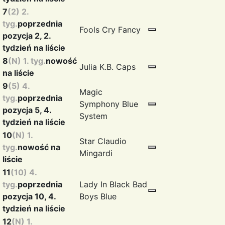
7
(2) 2.
tyg.
poprzednia
Fools Cry
Fancy
pozycja 2, 2.
tydzień na liście
8
(N) 1. tyg.
nowość
Julia
K.B. Caps
na liście
9
(5) 4.
Magic
tyg.
poprzednia
Symphony
Blue
pozycja 5, 4.
System
tydzień na liście
10
(N) 1.
Star
Claudio
tyg.
nowość na
Mingardi
liście
11
(10) 4.
tyg.
poprzednia
Lady In Black
Bad
pozycja 10, 4.
Boys Blue
tydzień na liście
12
(N) 1.