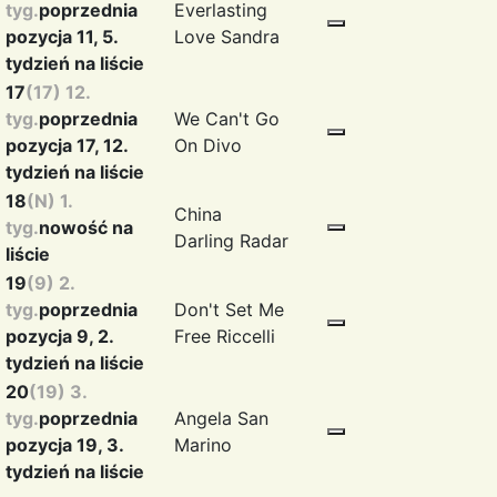
tyg.
poprzednia
Everlasting
pozycja 11, 5.
Love
Sandra
tydzień na liście
17
(17) 12.
tyg.
poprzednia
We Can't Go
pozycja 17, 12.
On
Divo
tydzień na liście
18
(N) 1.
China
tyg.
nowość na
Darling
Radar
liście
19
(9) 2.
tyg.
poprzednia
Don't Set Me
pozycja 9, 2.
Free
Riccelli
tydzień na liście
20
(19) 3.
tyg.
poprzednia
Angela
San
pozycja 19, 3.
Marino
tydzień na liście