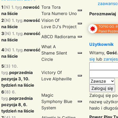
zaawans
1
(N) 1. tyg.
nowość
Tora Tora
na liście
Tora
Numero Uno
Porozmawiaj
2
(N) 1. tyg.
nowość
Vision Of
na liście
Love
DJ's Project
TOP80 GG: 8
Panel Pozdr
3
(N) 1. tyg.
nowość
ABCD
Radiorama
na liście
Użytkownik
What A
4
(N) 1. tyg.
nowość
Witamy,
Gość
Shame
Silent
na liście
się
lub
zarejes
Circle
5
(3) 10.
tyg.
poprzednia
Victory Of
pozycja 3, 10.
Love
Alphaville
tydzień na liście
6
(8) 6.
Magic
Zaloguj się p
tyg.
poprzednia
Symphony
Blue
nazwę użytko
pozycja 8, 6.
System
hasło i długość
tydzień na liście
Power Play T
7
(4) 11.
Atlantis Is Calling