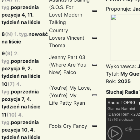
tyg.
poprzednia
(S.O.S. For
Proponuje:
Ja
pozycja 4, 11.
Love)
Modern
tydzień na liście
Talking
Country
8
(N) 1. tyg.
nowość
Lovers
Vincent
na liście
Thoma
9
(9) 2.
Jeanny Part 03
tyg.
poprzednia
(Where Are You
Wykonawca:
pozycja 9, 2.
Now)
Falco
Tytuł:
My Que
tydzień na liście
Rok:
2025
10
(7) 4.
(You're) My Love,
tyg.
poprzednia
Słuchaj Radi
(You're) My
pozycja 7, 4.
Life
Patty Ryan
Radio TOP80 - 
tydzień na liście
Gianna Nannini - 
11
(10) 4.
(Dance Remix 202
41 (46) słuchaczy
tyg.
poprzednia
Fools Cry
Fancy
pozycja 10, 4.
tydzień na liście