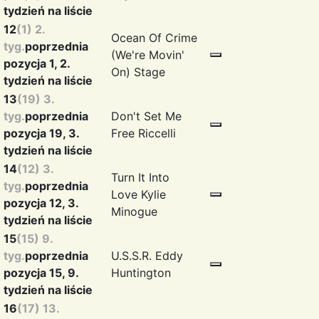
tydzień na liście
12
(1) 2.
Ocean Of Crime
tyg.
poprzednia
(We're Movin'
pozycja 1, 2.
On)
Stage
tydzień na liście
13
(19) 3.
tyg.
poprzednia
Don't Set Me
pozycja 19, 3.
Free
Riccelli
tydzień na liście
14
(12) 3.
Turn It Into
tyg.
poprzednia
Love
Kylie
pozycja 12, 3.
Minogue
tydzień na liście
15
(15) 9.
tyg.
poprzednia
U.S.S.R.
Eddy
pozycja 15, 9.
Huntington
tydzień na liście
16
(17) 13.