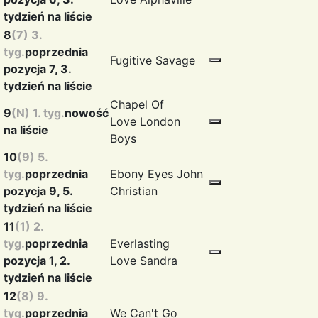
tydzień na liście
8
(7) 3.
tyg.
poprzednia
Fugitive
Savage
pozycja 7, 3.
tydzień na liście
Chapel Of
9
(N) 1. tyg.
nowość
Love
London
na liście
Boys
10
(9) 5.
tyg.
poprzednia
Ebony Eyes
John
pozycja 9, 5.
Christian
tydzień na liście
11
(1) 2.
tyg.
poprzednia
Everlasting
pozycja 1, 2.
Love
Sandra
tydzień na liście
12
(8) 9.
tyg.
poprzednia
We Can't Go