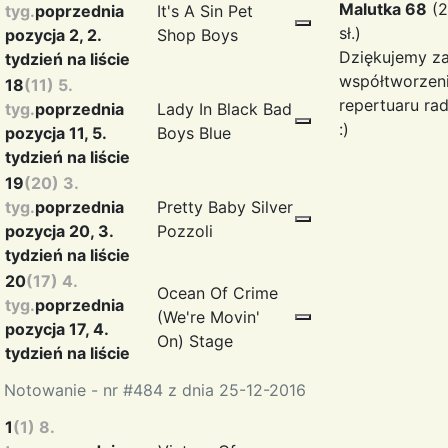
Malutka 68
(2
tyg.
poprzednia
It's A Sin
Pet
sł.)
pozycja 2, 2.
Shop Boys
Dziękujemy z
tydzień na liście
współtworzen
18
(11) 5.
repertuaru ra
tyg.
poprzednia
Lady In Black
Bad
:)
pozycja 11, 5.
Boys Blue
tydzień na liście
19
(20) 3.
tyg.
poprzednia
Pretty Baby
Silver
pozycja 20, 3.
Pozzoli
tydzień na liście
20
(17) 4.
Ocean Of Crime
tyg.
poprzednia
(We're Movin'
pozycja 17, 4.
On)
Stage
tydzień na liście
Notowanie - nr #484 z dnia 25-12-2016
1
(1) 8.